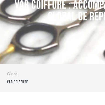
VAR COIFFURE : Accom
global de rep
Client
VAR COIFFURE